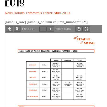
2019
Nous Horaris Trimestrals Febrer-Abril 2019
[nimbus_row] [nimbus_column column_number=”12″]
Page
1
/
2
Zoom
100%